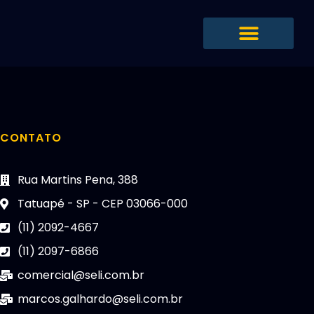
Ir
para
o
conteúdo
CONTATO
Rua Martins Pena, 388
Tatuapé - SP - CEP 03066-000
(11) 2092-4667
(11) 2097-6866
comercial@seli.com.br
marcos.galhardo@seli.com.br