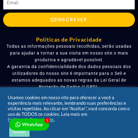
INSCREVER
Políticas de Privacidade
Todas as informações pessoais recolhidas, serão usadas
para ajudar a tornar a sua visita em nosso site o mais
produtiva e agradável possível.
A garantia da confidencialidade dos dados pessoais dos
utilizadores do nosso site é importante para o Seli e
estamos adequados as novas regras da Lei Geral de
Proteção de Dados (LGPD).
Para saber mais sobre nossas políticas de privacidade
Usamos cookies em nosso site para oferecer a você a
clique aqui.
experiência mais relevante, lembrando suas preferências e
visitas repetidas. Ao clicar em “Aceitar”, você concorda com o
uso de TODOS os cookies. Leia mais em
L
F
I
Política de Privacidade
.
1
i
a
n
WhatsApp
n
c
s
Aceitar
k
e
t
© 2022 Instituto Seli de Educação Bilíngue para Surdos.