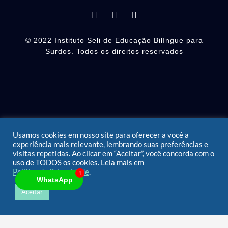
L
F
I
i
a
n
n
c
s
k
e
t
© 2022 Instituto Seli de Educação Bilíngue para
e
b
a
Surdos. Todos os direitos reservados
d
o
g
i
o
r
n
k
a
m
Usamos cookies em nosso site para oferecer a você a
experiência mais relevante, lembrando suas preferências e
visitas repetidas. Ao clicar em “Aceitar”, você concorda com o
uso de TODOS os cookies. Leia mais em
Política de Privacidade
.
1
1
WhatsApp
WhatsApp
Aceitar