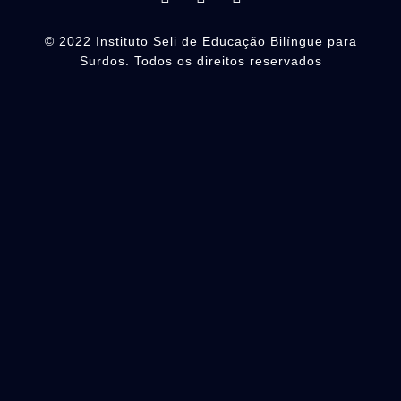
i
a
n
n
c
s
k
e
t
© 2022 Instituto Seli de Educação Bilíngue para
e
b
a
Surdos. Todos os direitos reservados
d
o
g
i
o
r
n
k
a
m