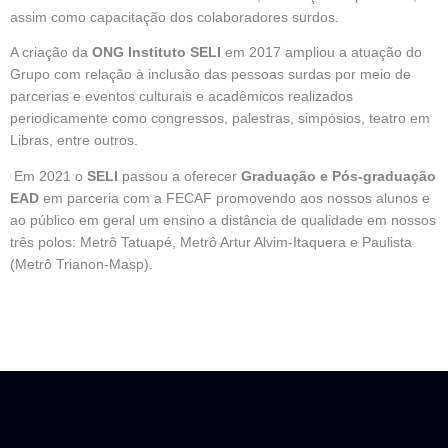
assim como capacitação dos colaboradores surdos.
A criação da
ONG Instituto SELI
em 2017 ampliou a atuação do
Grupo com relação à inclusão das pessoas surdas por meio de
parcerias e eventos culturais e acadêmicos realizados
periodicamente como congressos, palestras, simpósios, teatro em
Libras, entre outros.
Em 2021 o
SELI
passou a oferecer
Graduação e Pós-graduação
EAD
em parceria com a FECAF promovendo aos nossos alunos e
ao público em geral um ensino a distância de qualidade em nossos
três polos: Metrô Tatuapé, Metrô Artur Alvim-Itaquera e Paulista
(Metrô Trianon-Masp).